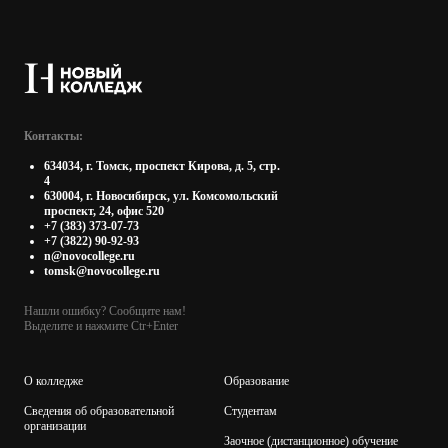
Контакты:
634034, г. Томск, проспект Кирова, д. 5, стр.
4
630004, г. Новосибирск, ул. Комсомольский
проспект, 24, офис 520
+7 (383) 373-07-73
+7 (3822) 90-92-93
n@novocollege.ru
tomsk@novocollege.ru
Нашли ошибку? Сообщите нам!
Выделите и нажмите Ctr+Enter
О колледже
Образование
Сведения об образовательной
Студентам
организации
Заочное (дистанционное) обучение